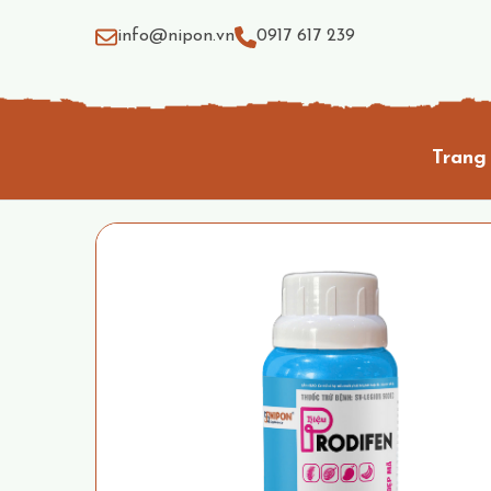
info@nipon.vn
0917 617 239
Trang