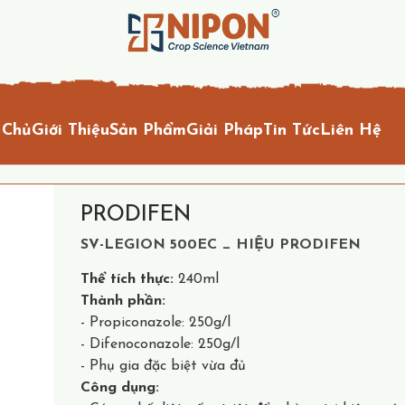
 Chủ
Giới Thiệu
Sản Phẩm
Giải Pháp
Tin Tức
Liên Hệ
PRODIFEN
SV-LEGION 500EC _ HIỆU PRODIFEN
Thể tích thực:
240ml
Thành phần:
- Propiconazole: 250g/l
- Difenoconazole: 250g/l
- Phụ gia đặc biệt vừa đủ
Công dụng: