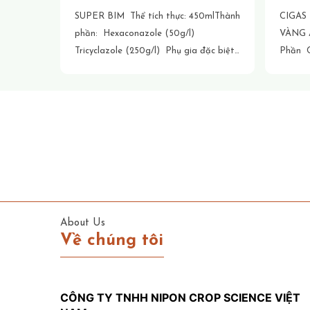
SUPER BIM Thể tích thực: 450mlThành
CIGAS
phần: Hexaconazole (50g/l)
VÀNG AF - Pontifex 440EC Thành
Tricyclazole (250g/l) Phụ gia đặc biệt
Phần Cypermethrin $40\text{ g/l}$
vừa Công dụng: Trên lúa đặc trị Đạo
Profenof
ôn (lá và cổ bông), Lem lép hạt, Khô
đặc biệt vừa đ
vằn (đốm vằn). Cây trồng khác trị nấm
hơi cực mạnh ✅ Tiế
hồng, rỉ sắt (cà phê), thối thân, đốm lá
Thẩm 
(điều, lạc/đậu phộng). Ưu điểm: Thuốc
có tác dụng nội hấp và lưu dẫn nhanh,
giúp bảo vệ cây từ bên trong. Đặc biệt,
thuốc giúp giữ bộ lá xanh, hạt lúa sáng
mẩy và hạn chế tình trạng "sụp mặt"
About Us
(lúa đổ ngã do bệnh).
[...]
Về chúng tôi
CÔNG TY TNHH NIPON CROP SCIENCE VIỆT