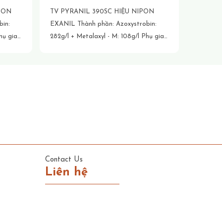
PON
TV PYRANIL 390SC HIỆU NIPON
EXANIL Thành phần: Azoxystrobin:
282g/l + Metalaxyl - M: 108g/l Phụ gia
đặc biệt vừa đủ Công dụng: Ngăn chặn
uỗi vận
quá trình hô hấp của nấm do chuỗi vận
g thời
chuyển điện tử bị gián đoạn, đồng thời
 sự
ngăn chặn sự hình thành bào tử, sự
thành
phát triển của sợi nấm và hình thành
các mầm bệnh mới. Phá vỡ quá trình
 RNA
tổng hợp axit nucleic của nấm - RNA
ploym. Quy cách: 100ml
[...]
Contact Us
Liên hệ