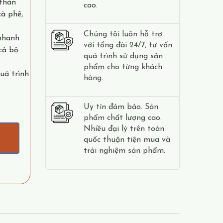
 thán
cao.
cà phê,
Chúng tôi luôn hỗ trợ
 nhanh
với tổng đài 24/7, tư vấn
cả bộ
quá trình sử dụng sản
phẩm cho từng khách
uá trình
hàng.
Uy tín đảm bảo. Sản
phẩm chất lượng cao.
Nhiều đại lý trên toàn
quốc thuận tiện mua và
trải nghiệm sản phẩm.