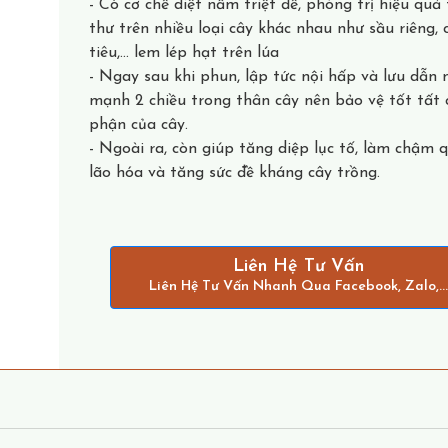
- Có cơ chế diệt nấm triệt để, phòng trị hiệu quả
thư trên nhiều loại cây khác nhau như sầu riêng, 
tiêu,... lem lép hạt trên lúa
- Ngay sau khi phun, lập tức nội hấp và lưu dẫn
mạnh 2 chiều trong thân cây nên bảo vệ tốt tất 
phận của cây.
- Ngoài ra, còn giúp tăng diệp lục tố, làm chậm q
lão hóa và tăng sức đề kháng cây trồng.
Liên Hệ Tư Vấn
Liên Hệ Tư Vấn Nhanh Qua Facebook, Zalo,...