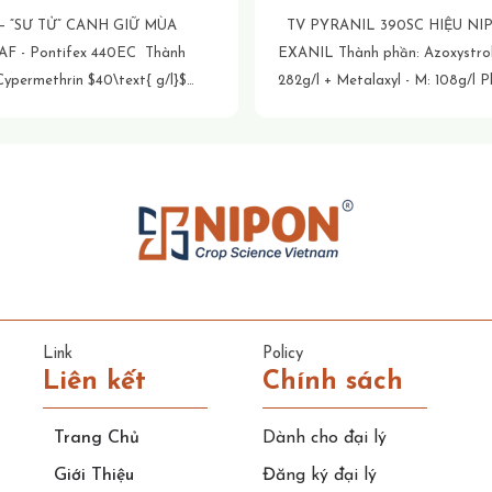
 – “SƯ TỬ” CANH GIỮ MÙA
TV PYRANIL 390SC HIỆU NI
EXANIL Thành phần: Azoxystrobin:
282g/l + Metalaxyl - M: 108g/l Phụ gia
os $400\text{ g/l}$ Phụ gia
đặc biệt vừa đủ Công dụng: Ngăn chặn
ủ Công dụng: ✅ Xông
quá trình hô hấp của nấm do ch
p xúc cực nhanh ✅
chuyển điện tử bị gián đoạn, đồn
thấu tận gốc
[...]
ngăn chặn sự hình thành bào tử,
phát triển của sợi nấm và hình 
các mầm bệnh mới. Phá vỡ quá trình
tổng hợp axit nucleic của nấm -
ploym. Quy cách: 15ml
[...]
Link
Policy
Liên kết
Chính sách
Trang Chủ
Dành cho đại lý
Giới Thiệu
Đăng ký đại lý